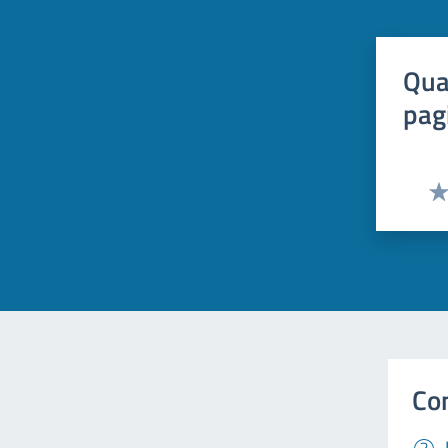
Qua
pag
Val
Co