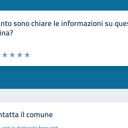
nto sono chiare le informazioni su que
ina?
uta 1 stelle su 5
Valuta 2 stelle su 5
Valuta 3 stelle su 5
Valuta 4 stelle su 5
Valuta 5 stelle su 5
ntatta il comune
Leggi le domande frequenti