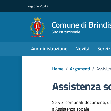
Regione Puglia
Comune di Brindi
Sito Istituzionale
Amministrazione
Novità
Serviz
Home
/
Argomenti
/
Assiste
Assistenza s
Dettagli dell
Servizi comunali, documenti, uffi
a Assistenza sociale