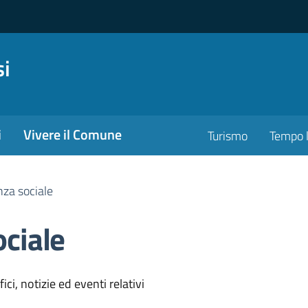
si
i
Vivere il Comune
Turismo
Tempo l
nza sociale
ociale
'argomento
ci, notizie ed eventi relativi