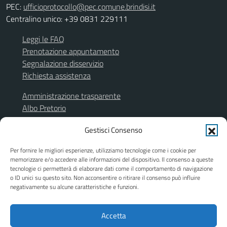
PEC:
ufficioprotocollo@pec.comune.brindisi.it
Centralino unico: +39 0831 229111
Leggi le FAQ
Prenotazione appuntamento
Segnalazione disservizio
Richiesta assistenza
Amministrazione trasparente
Albo Pretorio
Segnalazione illeciti
Gestisci Consenso
Informativa privacy
Note legali
Per fornire le migliori esperienze, utilizziamo tecnologie come i cookie per
Dichiarazione di accessibilità
memorizzare e/o accedere alle informazioni del dispositivo. Il consenso a queste
Obiettivi di accessibilità
tecnologie ci permetterà di elaborare dati come il comportamento di navigazione
o ID unici su questo sito. Non acconsentire o ritirare il consenso può influire
Piano di miglioramento del sito
negativamente su alcune caratteristiche e funzioni.
Accetta
SEGUICI SU