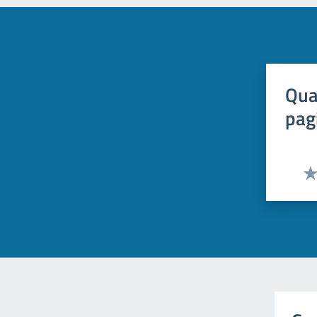
Qua
pag
Val