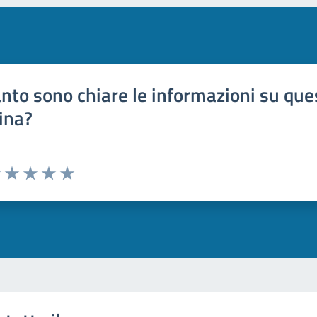
nto sono chiare le informazioni su que
ina?
uta 1 stelle su 5
Valuta 2 stelle su 5
Valuta 3 stelle su 5
Valuta 4 stelle su 5
Valuta 5 stelle su 5