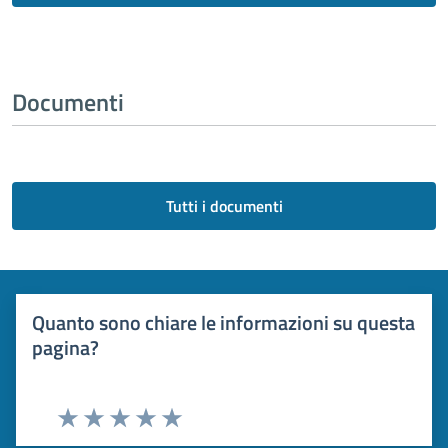
Documenti
Tutti i documenti
Quanto sono chiare le informazioni su questa
pagina?
Valuta 1 stelle su 5
Valuta 2 stelle su 5
Valuta 3 stelle su 5
Valuta 4 stelle su 5
Valuta 5 stelle su 5