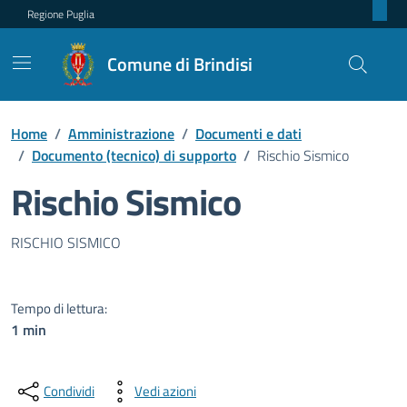
Regione Puglia
Comune di Brindisi
Home
/
Amministrazione
/
Documenti e dati
/
Documento (tecnico) di supporto
/
Rischio Sismico
Rischio Sismico
Dettagli del documento pubblic
RISCHIO SISMICO
Tempo di lettura:
1 min
Condividi
Vedi azioni