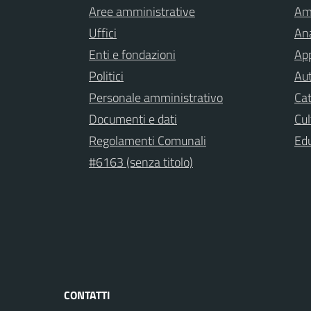
Aree amministrative
Am
Uffici
Ana
Enti e fondazioni
App
Politici
Aut
Personale amministrativo
Cat
Documenti e dati
Cul
Regolamenti Comunali
Ed
#6163 (senza titolo)
CONTATTI