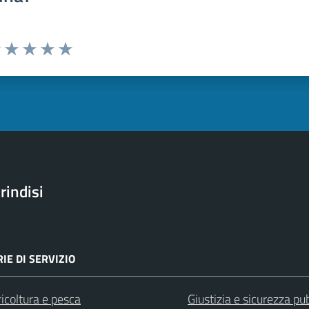
uta 1 stelle su 5
Valuta 2 stelle su 5
Valuta 3 stelle su 5
Valuta 4 stelle su 5
Valuta 5 stelle su 5
rindisi
IE DI SERVIZIO
icoltura e pesca
Giustizia e sicurezza pu