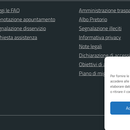
gi le FAQ
Amministrazione trasp
enotazione appuntamento
Albo Pretorio
nalazione disservizio
Segnalazione illeciti
hiesta assistenza
Informativa privacy
Note legali
Dichiarazione di accessi
Obiettivi di accessibilità
Piano di miglioramento 
Per fornire l
accedere alle
elaborare dat
o ritirare il 
Ac