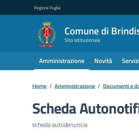
Regione Puglia
Comune di Brindi
Sito Istituzionale
Amministrazione
Novità
Serviz
Home
/
Amministrazione
/
Documenti e da
Scheda Autonotif
Dettagli del docume
scheda autodenuncia