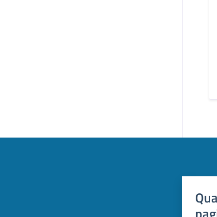
Qua
pag