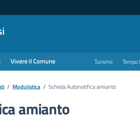
si
i
Vivere il Comune
Turismo
Tempo l
ti
/
Modulistica
/
Scheda Autonotifica amianto
ica amianto
nto pubblico