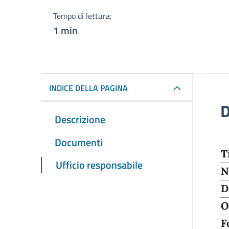
Tempo di lettura:
1 min
INDICE DELLA PAGINA
D
Descrizione
Documenti
T
Ufficio responsabile
N
D
O
F