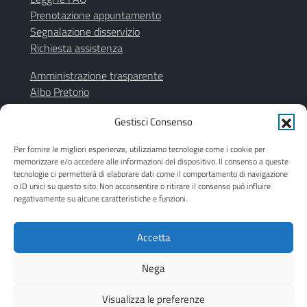
Prenotazione appuntamento
Segnalazione disservizio
Richiesta assistenza
Amministrazione trasparente
Albo Pretorio
Segnalazione illeciti
Gestisci Consenso
Informativa privacy
Note legali
Per fornire le migliori esperienze, utilizziamo tecnologie come i cookie per
Dichiarazione di accessibilità
memorizzare e/o accedere alle informazioni del dispositivo. Il consenso a queste
Obiettivi di accessibilità
tecnologie ci permetterà di elaborare dati come il comportamento di navigazione
o ID unici su questo sito. Non acconsentire o ritirare il consenso può influire
Piano di miglioramento del sito
negativamente su alcune caratteristiche e funzioni.
Accetta
SEGUICI SU
Facebook
Instagram
Nega
Visualizza le preferenze