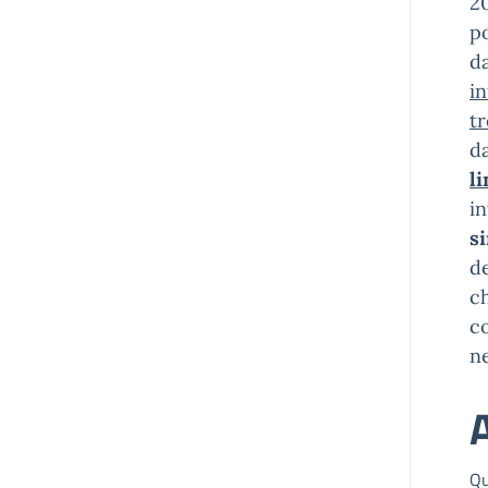
20
po
d
in
tr
d
li
i
si
de
ch
co
n
A
Qu