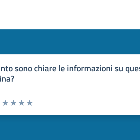
nto sono chiare le informazioni su que
ina?
uta 1 stelle su 5
Valuta 2 stelle su 5
Valuta 3 stelle su 5
Valuta 4 stelle su 5
Valuta 5 stelle su 5