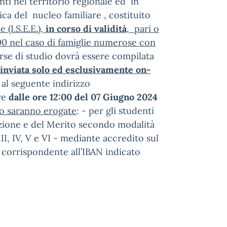
ti nel territorio regionale ed in
ica del nucleo familiare , costituito
(I.S.E.E.),
in corso di validità
, pari o
,00 nel caso di famiglie numerose con
rse di studio dovrà essere compilata
inviata solo ed esclusivamente on-
 al seguente indirizzo
re
dalle ore 12:00 del 07 Giugno 2024
io saranno erogate
: - per gli studenti
truzione e del Merito secondo modalità
II, IV, V e VI - mediante accredito sul
 corrispondente all’IBAN indicato