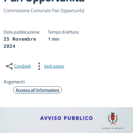
Dettagli della notizia
Commissione Comunale Pari Opportunità
Data pubblicazione:
Tempo di lettura:
1 min
25 Novembre
2024
Condividi
Vedi azioni
Argomenti
Accesso all'informazione