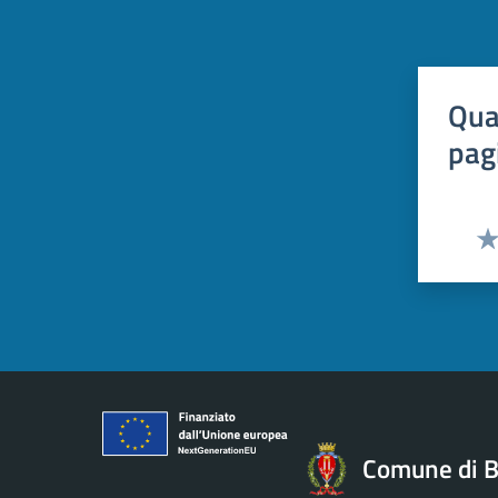
Qua
pag
Val
Comune di B