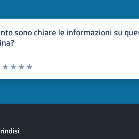
nto sono chiare le informazioni su que
ina?
uta 1 stelle su 5
Valuta 2 stelle su 5
Valuta 3 stelle su 5
Valuta 4 stelle su 5
Valuta 5 stelle su 5
rindisi