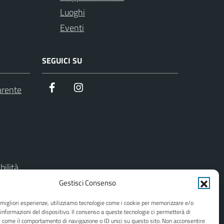
Luoghi
Eventi
SEGUICI SU
Facebook
Instagram
arente
bilità
Gestisci Consenso
del sito
e migliori esperienze, utilizziamo tecnologie come i cookie per memorizzare e/o
 informazioni del dispositivo. Il consenso a queste tecnologie ci permetterà di
i come il comportamento di navigazione o ID unici su questo sito. Non acconsentire