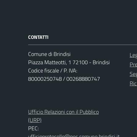
CONTATTI
Comune di Brindisi
Leg
Piazza Matteotti, 1 72100 - Brindisi
Pr
Codice fiscale / P. IVA:
Seg
80000250748 / 00268880747
Ric
Ufficio Relazioni con il Pubblico
(URP)
PEC:
ufficioprotocollo@pec.comune.brindisi.it