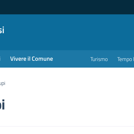
si
i
Vivere il Comune
Turismo
Tempo l
upi
i
ona pubblica