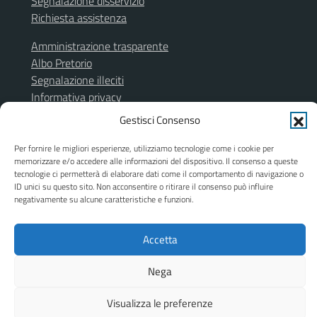
Segnalazione disservizio
Richiesta assistenza
Amministrazione trasparente
Albo Pretorio
Segnalazione illeciti
Informativa privacy
Note legali
Gestisci Consenso
Dichiarazione di accessibilità
Obiettivi di accessibilità
Per fornire le migliori esperienze, utilizziamo tecnologie come i cookie per
memorizzare e/o accedere alle informazioni del dispositivo. Il consenso a queste
Piano di miglioramento del sito
tecnologie ci permetterà di elaborare dati come il comportamento di navigazione o
ID unici su questo sito. Non acconsentire o ritirare il consenso può influire
negativamente su alcune caratteristiche e funzioni.
SEGUICI SU
Accetta
Facebook
Instagram
Nega
Visualizza le preferenze
Mappa del sito