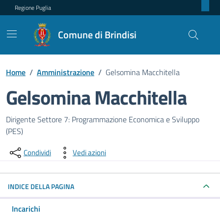
Regione Puglia
Comune di Brindisi
Home
/
Amministrazione
/
Gelsomina Macchitella
Gelsomina Macchitella
Dettagli della persona pubblica
Dirigente Settore 7: Programmazione Economica e Sviluppo
(PES)
Condividi
Vedi azioni
INDICE DELLA PAGINA
Incarichi