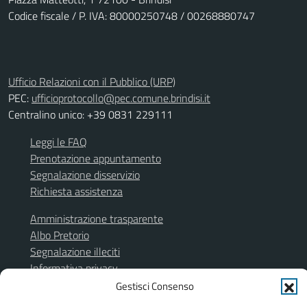
Codice fiscale / P. IVA: 80000250748 / 00268880747
Ufficio Relazioni con il Pubblico (URP)
PEC:
ufficioprotocollo@pec.comune.brindisi.it
Centralino unico: +39 0831 229111
Leggi le FAQ
Prenotazione appuntamento
Segnalazione disservizio
Richiesta assistenza
Amministrazione trasparente
Albo Pretorio
Segnalazione illeciti
Informativa privacy
Note legali
Gestisci Consenso
Dichiarazione di accessibilità