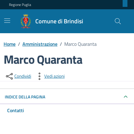
Regione Puglia
Comune di Brindisi
Home
/
Amministrazione
/
Marco Quaranta
Marco Quaranta
Dettagli della persona pubblica
Condividi
Vedi azioni
INDICE DELLA PAGINA
Contatti