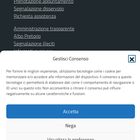
Prenotazione appuntamento
Segnalazione disservizio
Richiesta assistenza
Amministrazione trasparente
Albo Pretorio
Segnalazione illeciti
Informativa privacy
Note legali
Gestisci Consenso
Dichiarazione di accessibilità
Per fornire le migliori esperienze, utilizziamo tecnologie come i cookie per
Obiettivi di accessibilità
memorizzare e/o accedere alle informazioni del dispositivo. Il consenso a queste
Piano di miglioramento del sito
tecnologie ci permetterà di elaborare dati come il comportamento di navigazione o
ID unici su questo sito. Non acconsentire o ritirare il consenso può influire
negativamente su alcune caratteristiche e funzioni.
SEGUICI SU
Accetta
Facebook
Instagram
Nega
Visualizza le preferenze