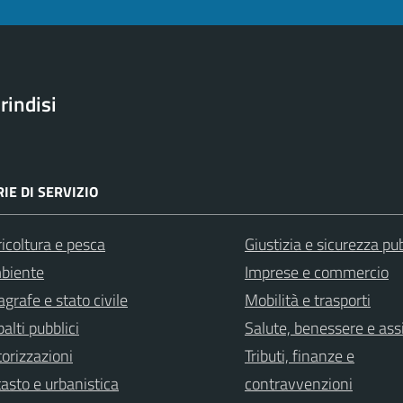
rindisi
IE DI SERVIZIO
icoltura e pesca
Giustizia e sicurezza pu
biente
Imprese e commercio
grafe e stato civile
Mobilità e trasporti
alti pubblici
Salute, benessere e ass
orizzazioni
Tributi, finanze e
asto e urbanistica
contravvenzioni