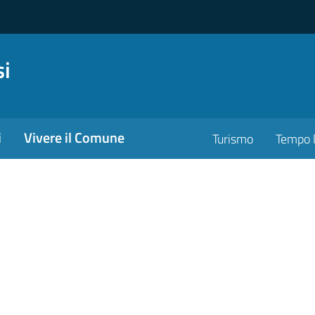
si
i
Vivere il Comune
Turismo
Tempo l
ona pubblica