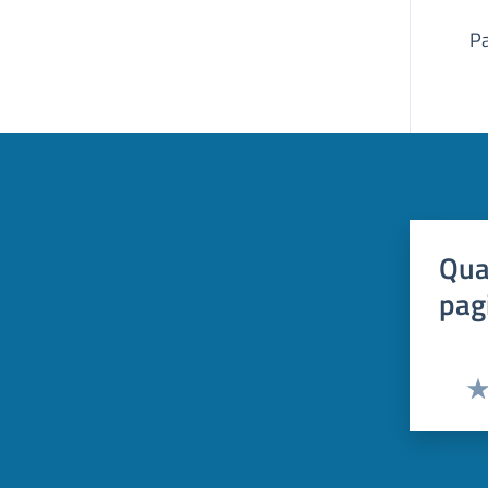
Pa
Qua
pag
Val