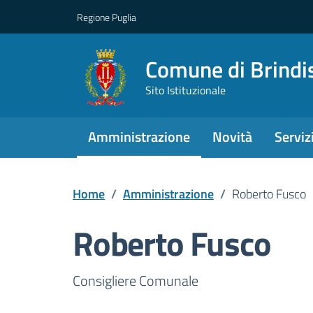
Regione Puglia
Comune di Brindi
Sito Istituzionale
Amministrazione
Novità
Serviz
Home
/
Amministrazione
/
Roberto Fusco
Roberto Fusco
Dettagli della pers
Consigliere Comunale