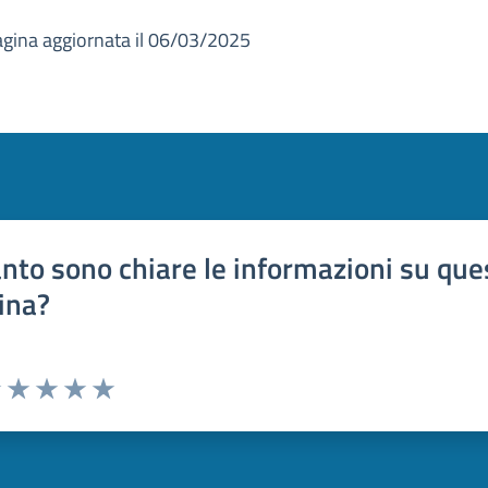
gina aggiornata il 06/03/2025
nto sono chiare le informazioni su que
ina?
uta 1 stelle su 5
Valuta 2 stelle su 5
Valuta 3 stelle su 5
Valuta 4 stelle su 5
Valuta 5 stelle su 5