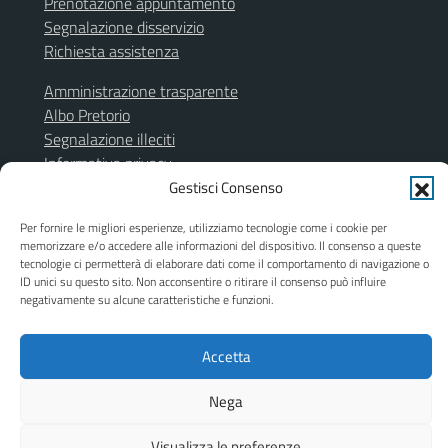
Prenotazione appuntamento
Segnalazione disservizio
Richiesta assistenza
Amministrazione trasparente
Albo Pretorio
Segnalazione illeciti
Informativa privacy
Note legali
Gestisci Consenso
Dichiarazione di accessibilità
Per fornire le migliori esperienze, utilizziamo tecnologie come i cookie per
Obiettivi di accessibilità
memorizzare e/o accedere alle informazioni del dispositivo. Il consenso a queste
Piano di miglioramento del sito
tecnologie ci permetterà di elaborare dati come il comportamento di navigazione o
ID unici su questo sito. Non acconsentire o ritirare il consenso può influire
negativamente su alcune caratteristiche e funzioni.
SEGUICI SU
Accetta
Facebook
Instagram
Nega
Visualizza le preferenze