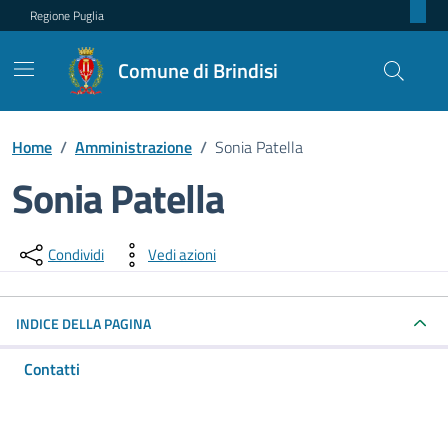
Regione Puglia
Comune di Brindisi
Home
/
Amministrazione
/
Sonia Patella
Sonia Patella
Dettagli della persona pubblica
Condividi
Vedi azioni
INDICE DELLA PAGINA
Contatti