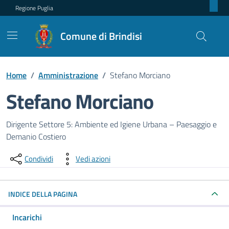
Regione Puglia
Comune di Brindisi
Home
/
Amministrazione
/
Stefano Morciano
Stefano Morciano
Dettagli della persona pubblica
Dirigente Settore 5: Ambiente ed Igiene Urbana – Paesaggio e
Demanio Costiero
Condividi
Vedi azioni
INDICE DELLA PAGINA
Incarichi