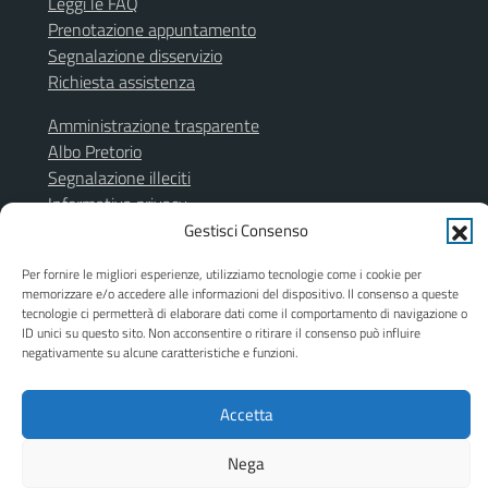
Leggi le FAQ
Prenotazione appuntamento
Segnalazione disservizio
Richiesta assistenza
Amministrazione trasparente
Albo Pretorio
Segnalazione illeciti
Informativa privacy
Note legali
Gestisci Consenso
Dichiarazione di accessibilità
Per fornire le migliori esperienze, utilizziamo tecnologie come i cookie per
Obiettivi di accessibilità
memorizzare e/o accedere alle informazioni del dispositivo. Il consenso a queste
Piano di miglioramento del sito
tecnologie ci permetterà di elaborare dati come il comportamento di navigazione o
ID unici su questo sito. Non acconsentire o ritirare il consenso può influire
negativamente su alcune caratteristiche e funzioni.
SEGUICI SU
Accetta
Facebook
Instagram
Nega