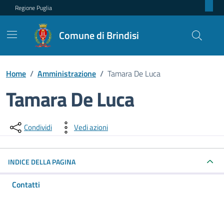
Regione Puglia
Comune di Brindisi
Home
/
Amministrazione
/
Tamara De Luca
Tamara De Luca
Dettagli della persona pubblica
Condividi
Vedi azioni
INDICE DELLA PAGINA
Contatti