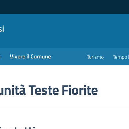
si
i
Vivere il Comune
Turismo
Tempo l
nità Teste Fiorite
i contatto