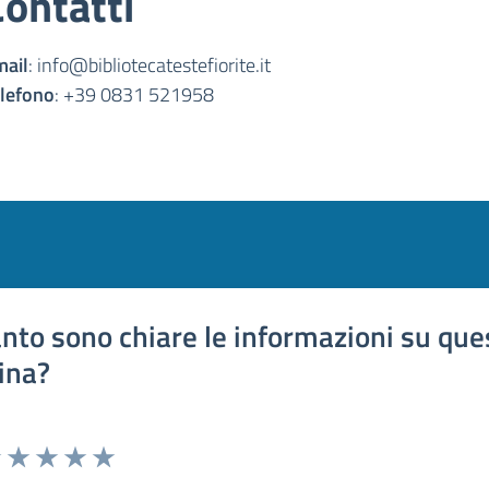
Contatti
mail
: info@bibliotecatestefiorite.it
lefono
: +39 0831 521958
nto sono chiare le informazioni su que
ina?
uta 1 stelle su 5
Valuta 2 stelle su 5
Valuta 3 stelle su 5
Valuta 4 stelle su 5
Valuta 5 stelle su 5