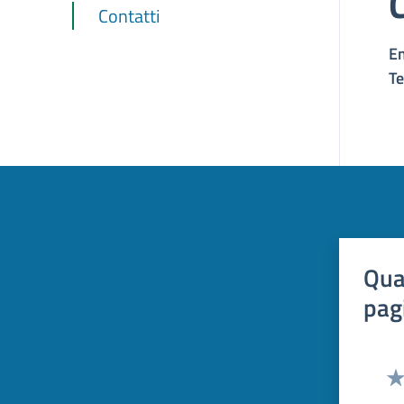
Contatti
E
Te
Qua
pag
Val