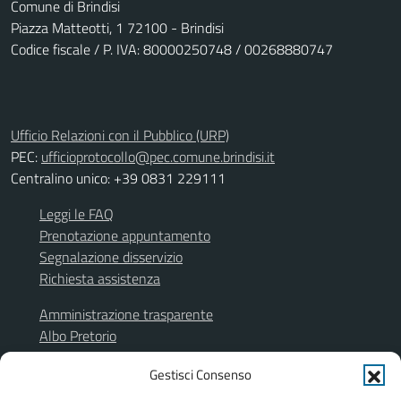
Comune di Brindisi
Piazza Matteotti, 1 72100 - Brindisi
Codice fiscale / P. IVA: 80000250748 / 00268880747
Ufficio Relazioni con il Pubblico (URP)
PEC:
ufficioprotocollo@pec.comune.brindisi.it
Centralino unico: +39 0831 229111
Leggi le FAQ
Prenotazione appuntamento
Segnalazione disservizio
Richiesta assistenza
Amministrazione trasparente
Albo Pretorio
Segnalazione illeciti
Gestisci Consenso
Informativa privacy
Note legali