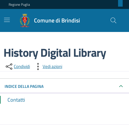
Regione Puglia
Comune di Brindisi
History Digital Library
Dettagli del punto di contatto
Condividi
Vedi azioni
INDICE DELLA PAGINA
Contatti