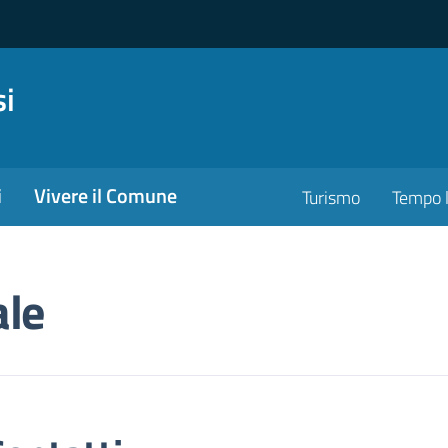
si
i
Vivere il Comune
Turismo
Tempo l
ale
i contatto