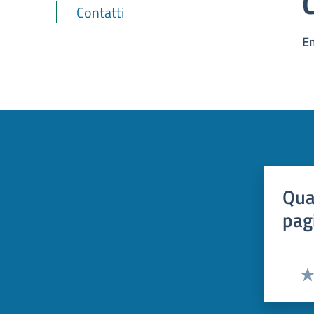
Contatti
E
Qua
pag
Val