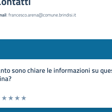
Contatti
mail
: francesco.arena@comune.brindisi.it
nto sono chiare le informazioni su que
ina?
uta 1 stelle su 5
Valuta 2 stelle su 5
Valuta 3 stelle su 5
Valuta 4 stelle su 5
Valuta 5 stelle su 5