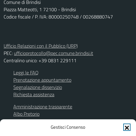
Comune di Brindisi
Piazza Matteotti, 1 72100 - Brindisi
Codice fiscale / P. IVA: 80000250748 / 00268880747
Ufficio Relazioni con il Pubblico (URP)
PEC:
ufficioprotocollo@pec.comune.brindisi.it
Centralino unico: +39 0831 229111
Leggi le FAQ
Prenotazione appuntamento
Segnalazione disservizio
Richiesta assistenza
Amministrazione trasparente
Albo Pretorio
Segnalazione illeciti
Gestisci Consenso
Informativa privacy
Note legali