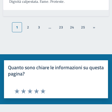
Dignità calpestata. Fame. Proteste.
1
2
3
…
23
24
25
»
Quanto sono chiare le informazioni su questa
pagina?
Valuta 1 stelle su 5
Valuta 2 stelle su 5
Valuta 3 stelle su 5
Valuta 4 stelle su 5
Valuta 5 stelle su 5