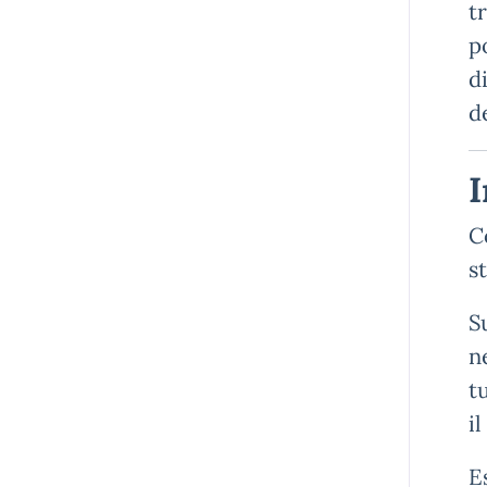
t
p
d
de
I
C
st
S
n
t
i
E