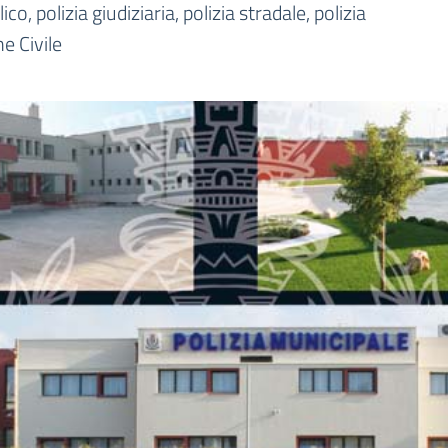
organizzativa
o, polizia giudiziaria, polizia stradale, polizia
e Civile