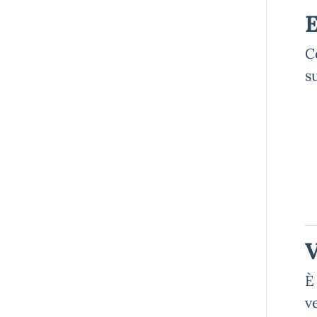
E
C
s
V
È
v