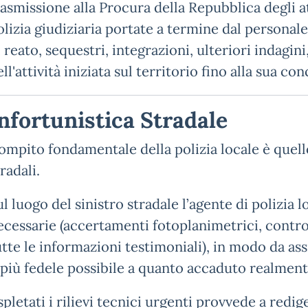
rasmissione alla Procura della Repubblica degli a
olizia giudiziaria portate a termine dal personale
i reato, sequestri, integrazioni, ulteriori indagini
ll'attività iniziata sul territorio fino alla sua co
nfortunistica Stradale
ompito fondamentale della polizia locale è quello 
radali.
ul luogo del sinistro stradale l’agente di polizia 
ecessarie (accertamenti fotoplanimetrici, contro
utte le informazioni testimoniali), in modo da as
l più fedele possibile a quanto accaduto realment
spletati i rilievi tecnici urgenti provvede a redi