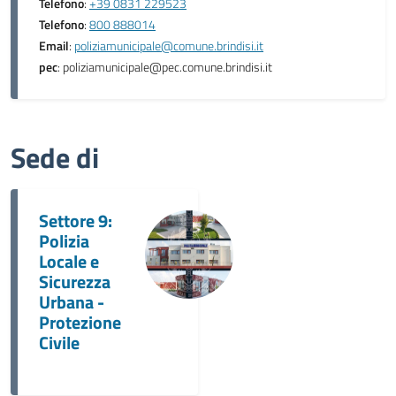
Telefono
:
+39 0831 229523
Telefono
:
800 888014
Email
:
poliziamunicipale@comune.brindisi.it
pec
: poliziamunicipale@pec.comune.brindisi.it
Sede di
Settore 9:
Polizia
Locale e
Sicurezza
Urbana -
Protezione
Civile