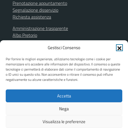
Prenotazione appuntamento
Segnalazione disservizio
Richiesta assistenza
Amministrazione trasparente
Albo Pretorio
Segnalazione illeciti
Gestisci Consenso
Informativa privacy
Note legali
Per fornire le migliori esperienze, utilizziamo tecnologie come i cookie per
Dichiarazione di accessibilità
memorizzare e/o accedere alle informazioni del dispositivo. Il consenso a queste
Obiettivi di accessibilità
tecnologie ci permetterà di elaborare dati come il comportamento di navigazione
o ID unici su questo sito. Non acconsentire o ritirare il consenso può influire
Piano di miglioramento del sito
negativamente su alcune caratteristiche e funzioni.
Accetta
SEGUICI SU
Facebook
Instagram
Nega
Visualizza le preferenze