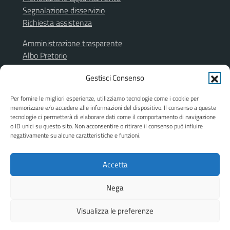
Segnalazione disservizio
Richiesta assistenza
Amministrazione trasparente
Albo Pretorio
Segnalazione illeciti
Gestisci Consenso
Informativa privacy
Note legali
Per fornire le migliori esperienze, utilizziamo tecnologie come i cookie per
Dichiarazione di accessibilità
memorizzare e/o accedere alle informazioni del dispositivo. Il consenso a queste
Obiettivi di accessibilità
tecnologie ci permetterà di elaborare dati come il comportamento di navigazione
o ID unici su questo sito. Non acconsentire o ritirare il consenso può influire
Piano di miglioramento del sito
negativamente su alcune caratteristiche e funzioni.
Accetta
SEGUICI SU
Facebook
Instagram
Nega
Visualizza le preferenze