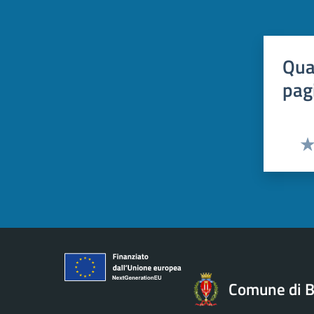
Qua
pag
Val
Comune di B