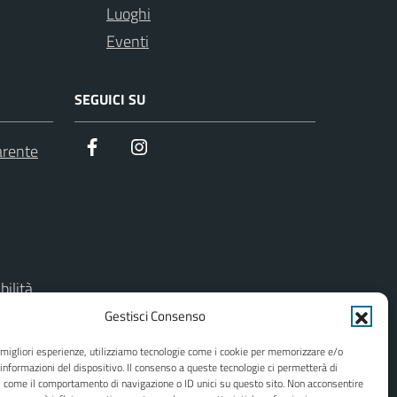
Luoghi
Eventi
SEGUICI SU
Facebook
Instagram
arente
bilità
Gestisci Consenso
del sito
e migliori esperienze, utilizziamo tecnologie come i cookie per memorizzare e/o
 informazioni del dispositivo. Il consenso a queste tecnologie ci permetterà di
i come il comportamento di navigazione o ID unici su questo sito. Non acconsentire