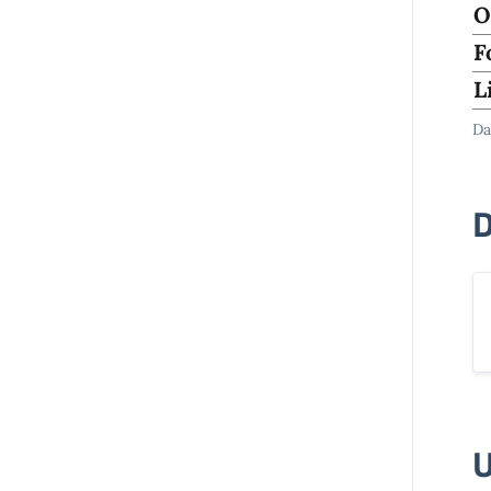
O
F
L
Da
D
U