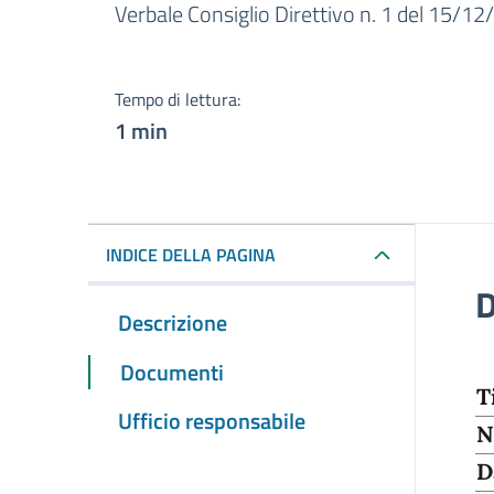
Dettagli del docume
Verbale Consiglio Direttivo n. 1 del 15/1
Tempo di lettura:
1 min
INDICE DELLA PAGINA
D
Descrizione
Documenti
T
Ufficio responsabile
N
D