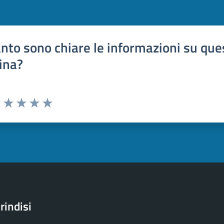
nto sono chiare le informazioni su que
ina?
uta 1 stelle su 5
Valuta 2 stelle su 5
Valuta 3 stelle su 5
Valuta 4 stelle su 5
Valuta 5 stelle su 5
rindisi