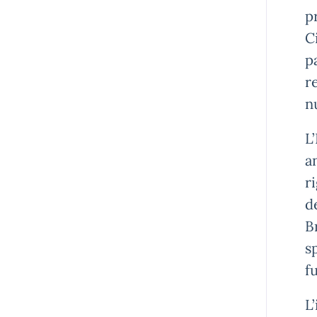
p
C
p
r
n
L
a
r
d
B
s
f
L