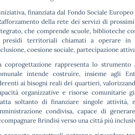
’iniziativa, finanziata dal Fondo Sociale Europeo 
Rafforzamento della rete dei servizi di prossim
ntegrato, che comprende scuole, biblioteche co
 presìdi territoriali chiamati a operare in
nclusione, coesione sociale, partecipazione attiva
a coprogettazione rappresenta lo strumento a
omunale intende costruire, insieme agli Ent
derenti ai bisogni reali dei quartieri, valorizza
apacità organizzative e risorse comunitarie gi
ratta soltanto di finanziare singole attività
mministrazione condivisa, capace di generar
ccompagnare Brindisi verso una città più inclusiv