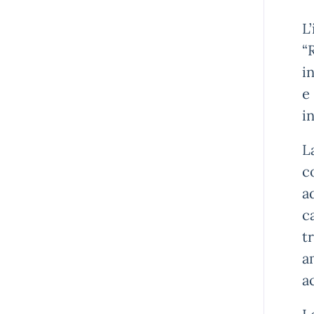
L
“
i
e
i
L
c
a
c
t
a
a