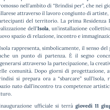
romosso nell’ambito di “Brindisi per”, che nei gi
illarese attraverso il lavoro congiunto di artiste, 
artecipanti del territorio. La prima Residenza 
ealizzazione dell’
Isola
, un’installazione collett
uovo spazio di relazione, incontro e immaginazio
’Isola rappresenta, simbolicamente, il senso de
nche un punto di partenza. È il segno concr
igenerarsi attraverso la partecipazione, la creativ
elle comunità. Dopo giorni di progettazione, a
rindisi si prepara ora a “sbarcare” sull’Isola,
pazio nato dall’incontro tra competenze artistic
uturo.
’inaugurazione ufficiale si terrà
giovedì 11 giu