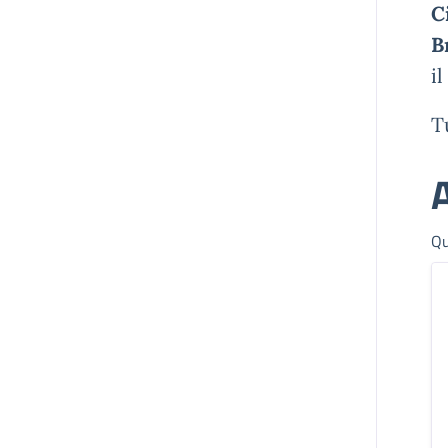
C
B
i
T
A
Qu