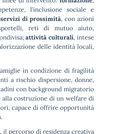
 linee di intervento:
formazione
,
etenze, l’inclusione sociale e
;
servizi di prossimità
, con azioni
portelli, reti di mutuo aiuto,
ondivisa;
attività culturali
, intese
orizzazione delle identità locali,
amiglie in condizione di fragilità
ti a rischio dispersione, donne,
ittadini con background migratorio
 alla costruzione di un welfare di
tori, capace di offrire opportunità
.
i
, il percorso di residenza creativa