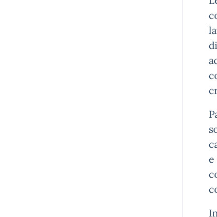
L
c
l
d
a
c
c
P
s
c
e
c
c
I