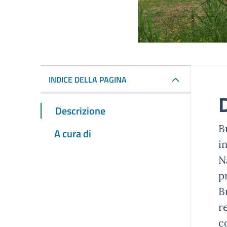
INDICE DELLA PAGINA
Descrizione
B
A cura di
i
N
p
B
r
c