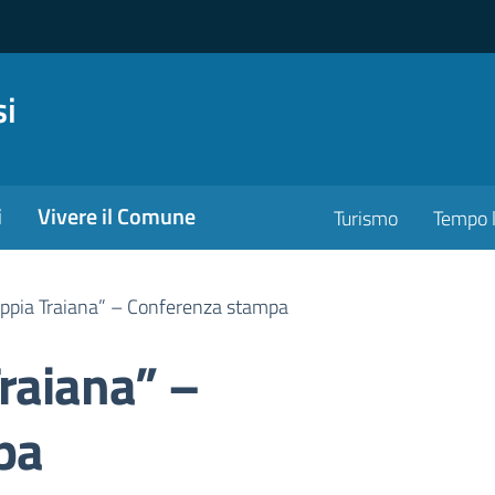
si
i
Vivere il Comune
Turismo
Tempo l
Appia Traiana” – Conferenza stampa
raiana” –
pa