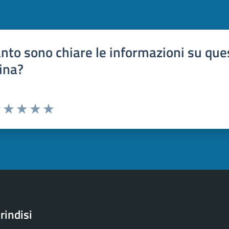
nto sono chiare le informazioni su que
ina?
uta 1 stelle su 5
Valuta 2 stelle su 5
Valuta 3 stelle su 5
Valuta 4 stelle su 5
Valuta 5 stelle su 5
rindisi