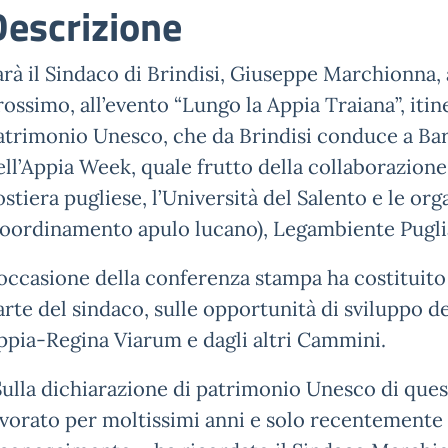
Descrizione
arà il Sindaco di Brindisi, Giuseppe Marchionna, a 
rossimo, all’evento “Lungo la Appia Traiana”, itin
atrimonio Unesco, che da Brindisi conduce a Bari
ell’Appia Week, quale frutto della collaborazione
ostiera pugliese, l’Università del Salento e le or
coordinamento apulo lucano), Legambiente Pugl
’occasione della conferenza stampa ha costituito 
arte del sindaco, sulle opportunità di sviluppo del
ppia-Regina Viarum e dagli altri Cammini.
Sulla dichiarazione di patrimonio Unesco di ques
avorato per moltissimi anni e solo recentement