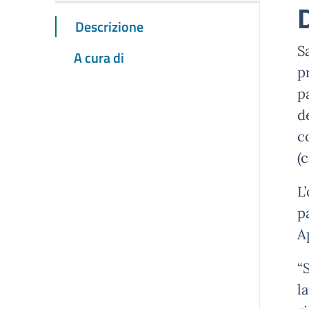
Descrizione
S
A cura di
p
p
d
c
(
L
p
A
“
l