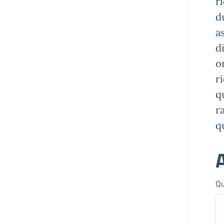
r
d
a
d
o
r
q
r
q
A
Qu