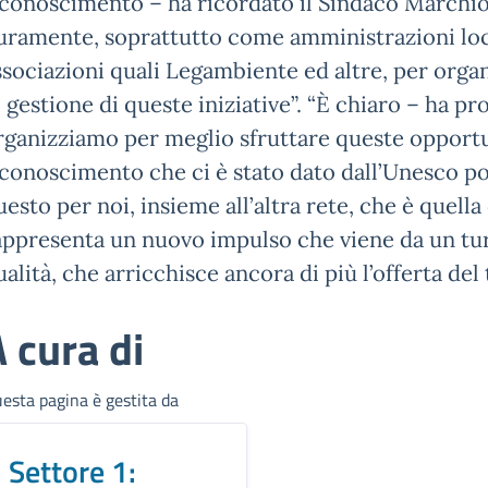
iconoscimento – ha ricordato il Sindaco Marchi
uramente, soprattutto come amministrazioni local
ssociazioni quali Legambiente ed altre, per organi
i gestione di queste iniziative”. “È chiaro – ha pr
rganizziamo per meglio sfruttare queste opportu
iconoscimento che ci è stato dato dall’Unesco po
uesto per noi, insieme all’altra rete, che è quell
appresenta un nuovo impulso che viene da un tur
ualità, che arricchisce ancora di più l’offerta del 
 cura di
esta pagina è gestita da
Settore 1: