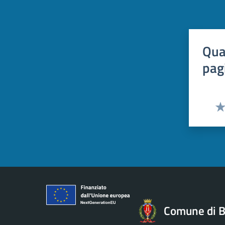
Qua
pag
Val
Comune di B