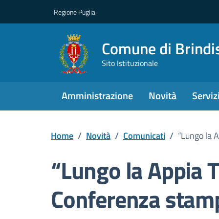
Regione Puglia
Comune di Brindi
Sito Istituzionale
Amministrazione
Novità
Serviz
Home
/
Novità
/
Comunicati
/
“Lungo la 
“Lungo la Appia T
Conferenza stam