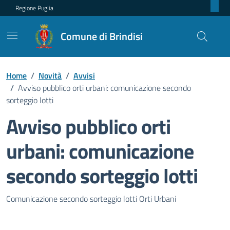
Regione Puglia
Comune di Brindisi
Home
/
Novità
/
Avvisi
/
Avviso pubblico orti urbani: comunicazione secondo
sorteggio lotti
Avviso pubblico orti
urbani: comunicazione
secondo sorteggio lotti
Dettagli della notizia
Comunicazione secondo sorteggio lotti Orti Urbani