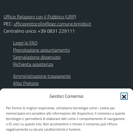
Ufficio Relazioni con il Pubblico (URP)
PEC:
ufficioprotocollo@pec.comune.brindisi.it
Centralino unico: +39 0831 229111
Leggi le FAQ
Prenotazione appuntamento
Segnalazione disservizio
Richiesta assistenza
Amministrazione trasparente
Albo Pretorio
Segnalazione illeciti
Gestisci Consenso
Informativa privacy
Note legali
Per fornire le migliori esperienze, utilizziamo tecnologie come i cookie per
Dichiarazione di accessibilità
memorizzare e/o accedere alle informazioni del dispositivo. Il consenso a queste
Obiettivi di accessibilità
tecnologie ci permetterà di elaborare dati come il comportamento di navigazione
o ID unici su questo sito. Non acconsentire o ritirare il consenso può influire
Piano di miglioramento del sito
negativamente su alcune caratteristiche e funzioni.