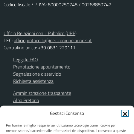
Codice fiscale / P. IVA: 80000250748 / 00268880747
Ufficio Relazioni con il Pubblico (URP)
PEC:
ufficioprotocollo@pec.comune.brindisi.it
Centralino unico: +39 0831 229111
Leggi le FAQ
Prenotazione appuntamento
Segnalazione disservizio
Richiesta assistenza
Amministrazione trasparente
Albo Pretorio
Segnalazione illeciti
Gestisci Consenso
Informativa privacy
Note legali
Per fornire le migliori esperienze, utilizziamo tecnologie come i cookie per
Dichiarazione di accessibilità
memorizzare e/o accedere alle informazioni del dispositivo. Il consenso a queste