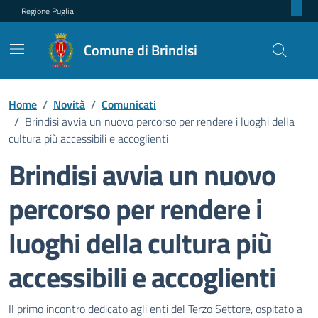
Regione Puglia
Comune di Brindisi
Home
/
Novità
/
Comunicati
/
Brindisi avvia un nuovo percorso per rendere i luoghi della
cultura più accessibili e accoglienti
Brindisi avvia un nuovo
percorso per rendere i
luoghi della cultura più
accessibili e accoglienti
Dettagli della notizia
Il primo incontro dedicato agli enti del Terzo Settore, ospitato a