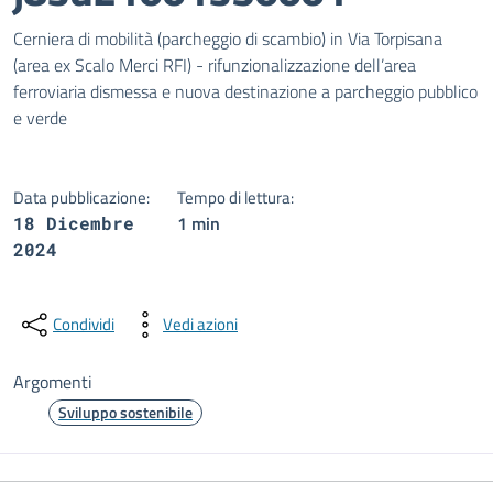
Dettagli della notizia
Cerniera di mobilità (parcheggio di scambio) in Via Torpisana
(area ex Scalo Merci RFI) - rifunzionalizzazione dell’area
ferroviaria dismessa e nuova destinazione a parcheggio pubblico
e verde
Data pubblicazione:
Tempo di lettura:
1 min
18 Dicembre
2024
Condividi
Vedi azioni
Argomenti
Sviluppo sostenibile