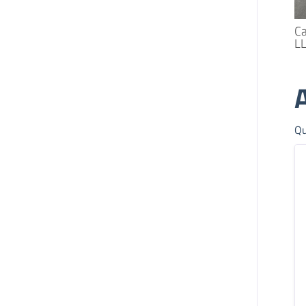
Ca
L
A
Qu