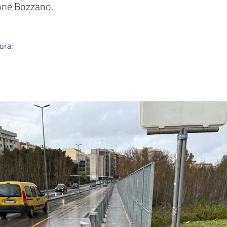
a
ione Bozzano.
ura: