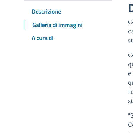
Descrizione
C
Galleria di immagini
c
A cura di
s
C
q
e
q
t
s
“
C