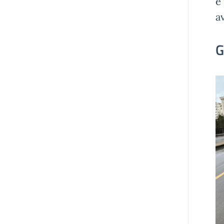
e
a
G