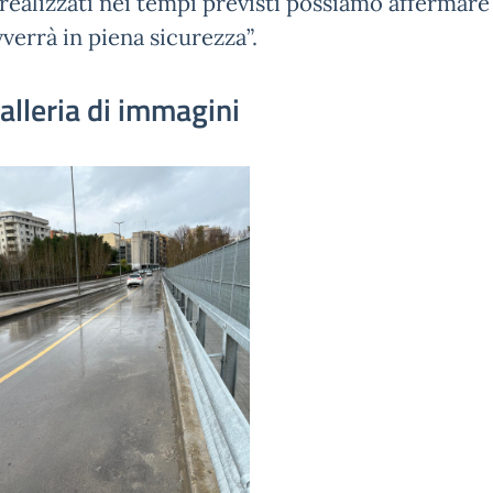
 realizzati nei tempi previsti possiamo affermare
vverrà in piena sicurezza”.
alleria di immagini