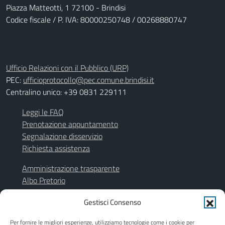
Piazza Matteotti, 1 72100 - Brindisi
Codice fiscale / P. IVA: 80000250748 / 00268880747
Ufficio Relazioni con il Pubblico (URP)
PEC:
ufficioprotocollo@pec.comune.brindisi.it
Centralino unico: +39 0831 229111
Leggi le FAQ
Prenotazione appuntamento
Segnalazione disservizio
Richiesta assistenza
Amministrazione trasparente
Albo Pretorio
Segnalazione illeciti
Gestisci Consenso
Informativa privacy
Note legali
Per fornire le migliori esperienze, utilizziamo tecnologie come i cookie per