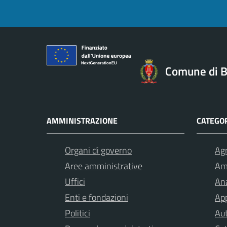
Comune di B
AMMINISTRAZIONE
CATEGOR
Organi di governo
Agr
Aree amministrative
Am
Uffici
Ana
Enti e fondazioni
App
Politici
Aut