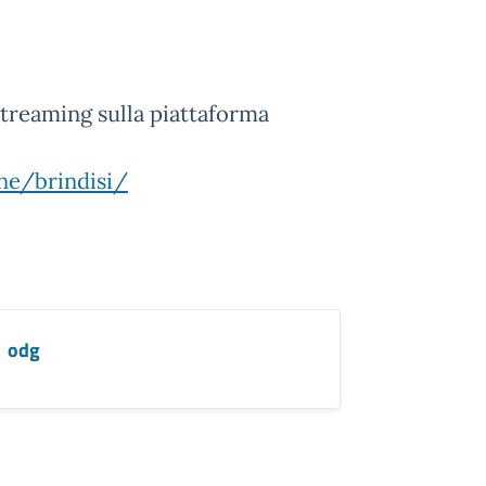
 streaming sulla piattaforma
ne/brindisi/
odg