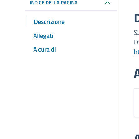
INDICE DELLA PAGINA
Descrizione
S
Allegati
D
A cura di
h
A
A