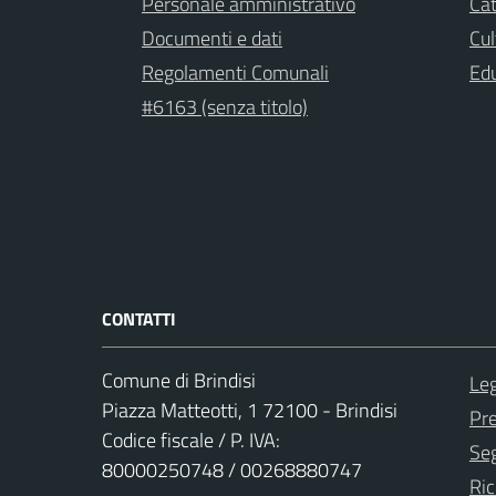
Personale amministrativo
Cat
Documenti e dati
Cul
Regolamenti Comunali
Ed
#6163 (senza titolo)
CONTATTI
Comune di Brindisi
Leg
Piazza Matteotti, 1 72100 - Brindisi
Pr
Codice fiscale / P. IVA:
Seg
80000250748 / 00268880747
Ric