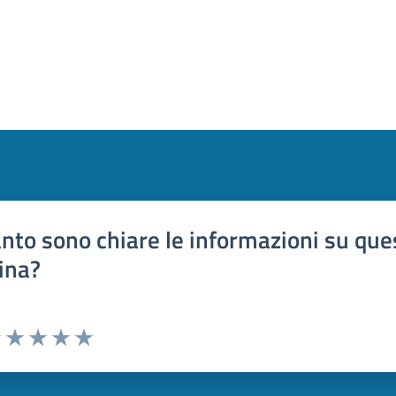
nto sono chiare le informazioni su que
ina?
uta 1 stelle su 5
Valuta 2 stelle su 5
Valuta 3 stelle su 5
Valuta 4 stelle su 5
Valuta 5 stelle su 5