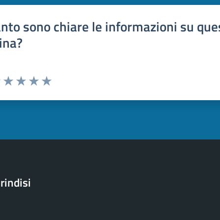
nto sono chiare le informazioni su que
ina?
uta 1 stelle su 5
Valuta 2 stelle su 5
Valuta 3 stelle su 5
Valuta 4 stelle su 5
Valuta 5 stelle su 5
rindisi