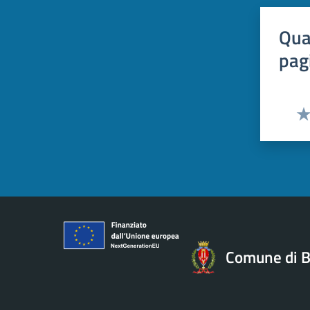
Qua
pag
Val
Comune di B