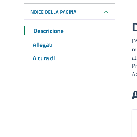
INDICE DELLA PAGINA
Descrizione
FA
Allegati
ma
A cura di
at
P
Az
A