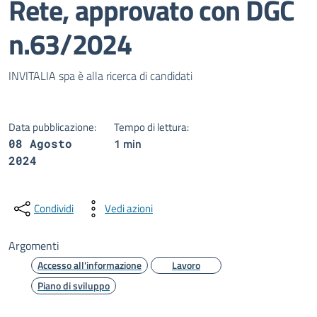
Rete, approvato con DGC
n.63/2024
Dettagli della notizia
INVITALIA spa è alla ricerca di candidati
Data pubblicazione:
Tempo di lettura:
1 min
08 Agosto
2024
Condividi
Vedi azioni
Argomenti
Accesso all'informazione
Lavoro
Piano di sviluppo