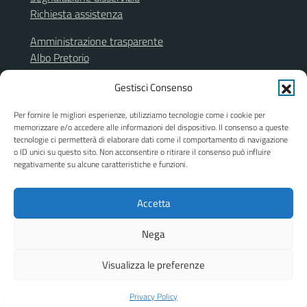
Richiesta assistenza
Amministrazione trasparente
Albo Pretorio
Segnalazione illeciti
Gestisci Consenso
Informativa privacy
Note legali
Per fornire le migliori esperienze, utilizziamo tecnologie come i cookie per
Dichiarazione di accessibilità
memorizzare e/o accedere alle informazioni del dispositivo. Il consenso a queste
Obiettivi di accessibilità
tecnologie ci permetterà di elaborare dati come il comportamento di navigazione
o ID unici su questo sito. Non acconsentire o ritirare il consenso può influire
Piano di miglioramento del sito
negativamente su alcune caratteristiche e funzioni.
Accetta
SEGUICI SU
Facebook
Instagram
Nega
Visualizza le preferenze
Mappa del sito
Privacy Policy