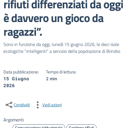
rifiuti differenziati da oggi
è davvero un gioco da
ragazzi”.
Dettagli della notizia
Sono in funzione da oggi, lunedì 15 giugno 2026, le dieci isole
ecologiche “intelligenti” a servizio della popolazione di Brindisi.
Data pubblicazione:
Tempo di lettura:
2 min
15 Giugno
2026
Condividi
Vedi azioni
Argomenti
Comunicazione istituzionale
Gestione rifiuti