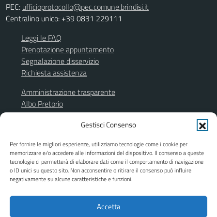
PEC:
ufficioprotocollo@pec.comune.brindisi.it
Centralino unico: +39 0831 229111
Leggi le FAQ
Prenotazione appuntamento
Segnalazione disservizio
Richiesta assistenza
Amministrazione trasparente
Albo Pretorio
Segnalazione illeciti
Gestisci Consenso
Informativa privacy
Note legali
Per fornire le migliori esperienze, utilizziamo tecnologie come i cookie per
Dichiarazione di accessibilità
memorizzare e/o accedere alle informazioni del dispositivo. Il consenso a queste
Obiettivi di accessibilità
tecnologie ci permetterà di elaborare dati come il comportamento di navigazione
o ID unici su questo sito. Non acconsentire o ritirare il consenso può influire
Piano di miglioramento del sito
negativamente su alcune caratteristiche e funzioni.
Accetta
SEGUICI SU