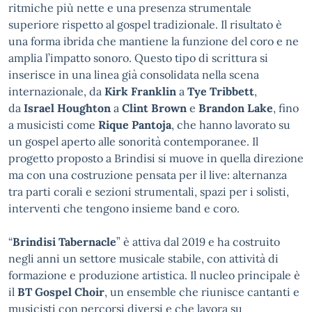
ritmiche più nette e una presenza strumentale
superiore rispetto al gospel tradizionale. Il risultato è
una forma ibrida che mantiene la funzione del coro e ne
amplia l’impatto sonoro. Questo tipo di scrittura si
inserisce in una linea già consolidata nella scena
internazionale, da
Kirk Franklin
a
Tye Tribbett
,
da
Israel Houghton
a
Clint Brown
e
Brandon Lake
, fino
a musicisti come
Rique Pantoja
, che hanno lavorato su
un gospel aperto alle sonorità contemporanee. Il
progetto proposto a Brindisi si muove in quella direzione
ma con una costruzione pensata per il live: alternanza
tra parti corali e sezioni strumentali, spazi per i solisti,
interventi che tengono insieme band e coro.
“
Brindisi Tabernacle
” è attiva dal 2019 e ha costruito
negli anni un settore musicale stabile, con attività di
formazione e produzione artistica. Il nucleo principale è
il
BT Gospel Choir
, un ensemble che riunisce cantanti e
musicisti con percorsi diversi e che lavora su