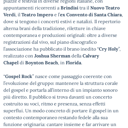
piazze e festival in diverse regioni italiane, con
appuntamenti ricorrenti a
Brindisi
tra il
Nuovo Teatro
Verdi
, il
Teatro Impero
e l’
ex Convento di Santa Chiara
,
dove si tengono i concerti estivi e natalizi. Il repertorio
alterna brani della tradizione, riletture in chiave
contemporanea e produzioni originali: oltre a diverse
registrazioni dal vivo, sul piano discografico
l’associazione ha pubblicato il brano inedito “
Cry Holy
”,
realizzato con
Joshua Sherman
della
Calvary
Chapel
di
Boynton Beach
, in
Florida
.
“
Gospel Rock
” nasce come passaggio coerente con
l’evoluzione del gruppo: mantenere la struttura corale
del gospel e portarla all’interno di un impianto sonoro
più diretto. Il pubblico si trova davanti un concerto
costruito su voci, ritmo e presenza, senza effetti
superflui. Un modo concreto di portare il gospel in un
contesto contemporaneo restando fedele alla sua
funzione originaria: cantare insieme e far arrivare un