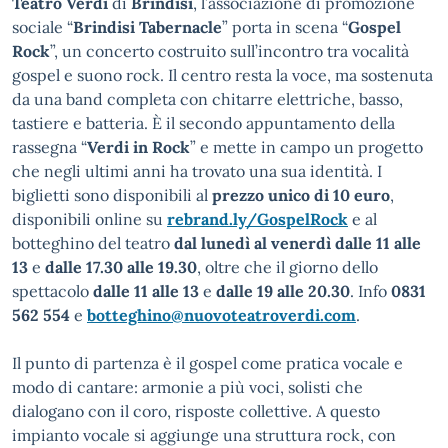
Teatro Verdi
di
Brindisi
, l’associazione di promozione
sociale “
Brindisi Tabernacle
” porta in scena “
Gospel
Rock
”, un concerto costruito sull’incontro tra vocalità
gospel e suono rock. Il centro resta la voce, ma sostenuta
da una band completa con chitarre elettriche, basso,
tastiere e batteria. È il secondo appuntamento della
rassegna “
Verdi in Rock
” e mette in campo un progetto
che negli ultimi anni ha trovato una sua identità. I
biglietti sono disponibili al
prezzo unico di 10 euro
,
disponibili online su
rebrand.ly/GospelRock
e al
botteghino del teatro
dal lunedì al venerdì dalle 11 alle
13
e
dalle 17.30 alle 19.30
, oltre che il giorno dello
spettacolo
dalle 11 alle 13
e
dalle 19 alle 20.30
. Info
0831
562 554
e
botteghino@nuovoteatroverdi.com
.
Il punto di partenza è il gospel come pratica vocale e
modo di cantare: armonie a più voci, solisti che
dialogano con il coro, risposte collettive. A questo
impianto vocale si aggiunge una struttura rock, con