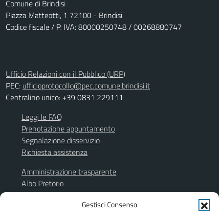
Comune di Brindisi
Piazza Matteotti, 1 72100 - Brindisi
Codice fiscale / P. IVA: 80000250748 / 00268880747
Ufficio Relazioni con il Pubblico (URP)
PEC:
ufficioprotocollo@pec.comune.brindisi.it
Centralino unico: +39 0831 229111
Leggi le FAQ
Prenotazione appuntamento
Segnalazione disservizio
Richiesta assistenza
Amministrazione trasparente
Albo Pretorio
Segnalazione illeciti
Gestisci Consenso
Informativa privacy
Note legali