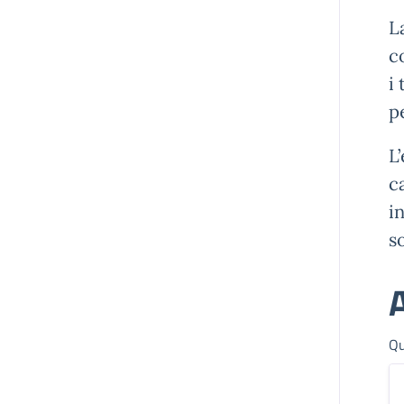
L
c
i
p
L
c
i
s
A
Qu