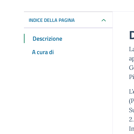
INDICE DELLA PAGINA
Descrizione
L
A cura di
a
G
P
L
(
S
2
I