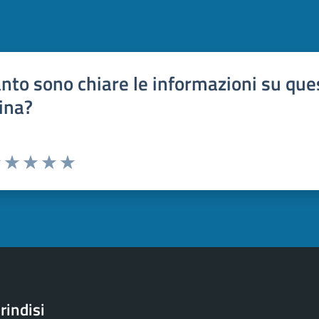
nto sono chiare le informazioni su que
ina?
uta 1 stelle su 5
Valuta 2 stelle su 5
Valuta 3 stelle su 5
Valuta 4 stelle su 5
Valuta 5 stelle su 5
rindisi