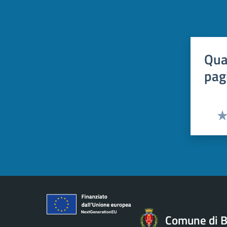
Qua
pag
Val
Comune di B