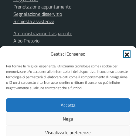
Prenotazione appuntamento
Segnalazione disservizio
Richiesta assistenza
Amministrazione trasparente
Albo Pretorio
Segnalazione illeciti
Gestisci Consenso
Informativa privacy
Note legali
Per fornire le migliori esperienze, utilizziamo tecnologie come i cookie per
Dichiarazione di accessibilità
memorizzare e/o accedere alle informazioni del dispositivo. Il consenso a queste
Obiettivi di accessibilità
tecnologie ci permetterà di elaborare dati come il comportamento di navigazione
o ID unici su questo sito. Non acconsentire o ritirare il consenso può influire
Piano di miglioramento del sito
negativamente su alcune caratteristiche e funzioni.
Accetta
SEGUICI SU
Facebook
Instagram
Nega
Visualizza le preferenze