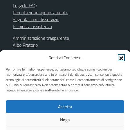
Leggi le FAQ
Prenotazione appuntamento
Segnalazione disservizio
Richiesta assistenza
Amministrazione trasparente
Albo Pretorio
Segnalazione illeciti
Gestisci Consenso
Informativa privacy
Note legali
Per fornire le migliori esperienze, utilizziamo tecnologie come i cookie per
Dichiarazione di accessibilità
memorizzare e/o accedere alle informazioni del dispositivo. Il consenso a queste
Obiettivi di accessibilità
tecnologie ci permetterà di elaborare dati come il comportamento di navigazione
o ID unici su questo sito. Non acconsentire o ritirare il consenso può influire
Piano di miglioramento del sito
negativamente su alcune caratteristiche e funzioni.
Accetta
SEGUICI SU
Facebook
Instagram
Nega