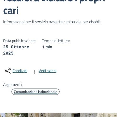
cari
Dettagli della notizia
Informazioni per il servizio navetta cimiteriale per disabili.
Data pubblicazione:
Tempo di lettura:
1 min
25 Ottobre
2025
Condividi
Vedi azioni
Argomenti
Comunicazione istituzionale