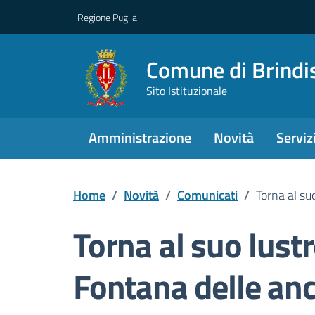
Regione Puglia
Comune di Brindi
Sito Istituzionale
Amministrazione
Novità
Serviz
Home
/
Novità
/
Comunicati
/
Torna al suo
Torna al suo lustr
Fontana delle anco