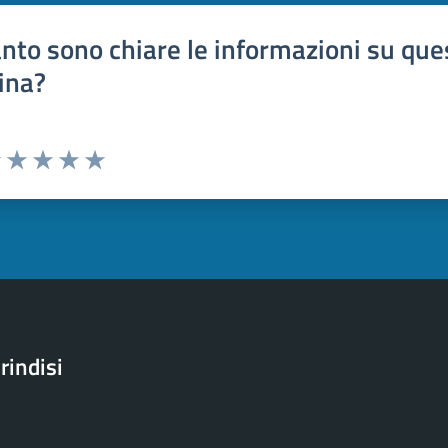
nto sono chiare le informazioni su que
ina?
uta 1 stelle su 5
Valuta 2 stelle su 5
Valuta 3 stelle su 5
Valuta 4 stelle su 5
Valuta 5 stelle su 5
rindisi