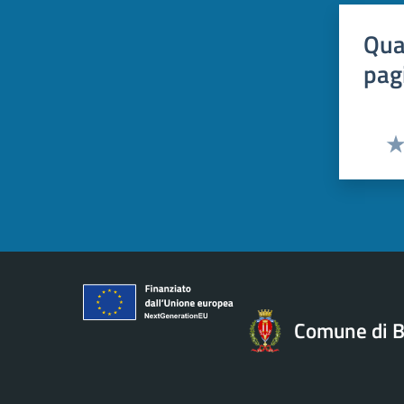
Qua
pag
Val
Comune di B