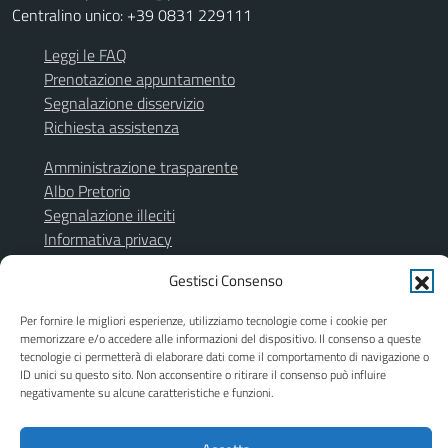
Centralino unico: +39 0831 229111
Leggi le FAQ
Prenotazione appuntamento
Segnalazione disservizio
Richiesta assistenza
Amministrazione trasparente
Albo Pretorio
Segnalazione illeciti
Informativa privacy
Note legali
Gestisci Consenso
Dichiarazione di accessibilità
Obiettivi di accessibilità
Per fornire le migliori esperienze, utilizziamo tecnologie come i cookie per
Piano di miglioramento del sito
memorizzare e/o accedere alle informazioni del dispositivo. Il consenso a queste
tecnologie ci permetterà di elaborare dati come il comportamento di navigazione o
ID unici su questo sito. Non acconsentire o ritirare il consenso può influire
negativamente su alcune caratteristiche e funzioni.
SEGUICI SU
Facebook
Instagram