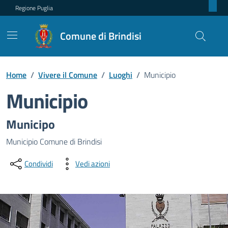
Regione Puglia
Comune di Brindisi
Home
/
Vivere il Comune
/
Luoghi
/
Municipio
Municipio
Dettagli del luogo
Municipo
Municipio Comune di Brindisi
Condividi
Vedi azioni