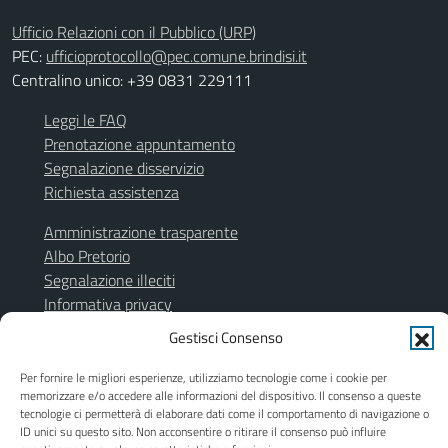
Ufficio Relazioni con il Pubblico (URP)
PEC:
ufficioprotocollo@pec.comune.brindisi.it
Centralino unico: +39 0831 229111
Leggi le FAQ
Prenotazione appuntamento
Segnalazione disservizio
Richiesta assistenza
Amministrazione trasparente
Albo Pretorio
Segnalazione illeciti
Informativa privacy
Note legali
Gestisci Consenso
Dichiarazione di accessibilità
Obiettivi di accessibilità
Per fornire le migliori esperienze, utilizziamo tecnologie come i cookie per
memorizzare e/o accedere alle informazioni del dispositivo. Il consenso a queste
Piano di miglioramento del sito
tecnologie ci permetterà di elaborare dati come il comportamento di navigazione o
ID unici su questo sito. Non acconsentire o ritirare il consenso può influire