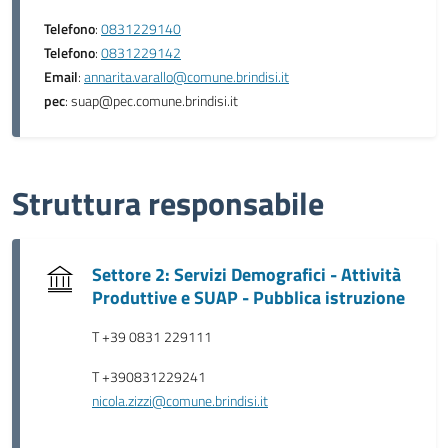
Telefono
:
0831229140
Telefono
:
0831229142
Email
:
annarita.varallo@comune.brindisi.it
pec
: suap@pec.comune.brindisi.it
Struttura responsabile
Settore 2: Servizi Demografici - Attività
Produttive e SUAP - Pubblica istruzione
T +39 0831 229111
T +390831229241
nicola.zizzi@comune.brindisi.it