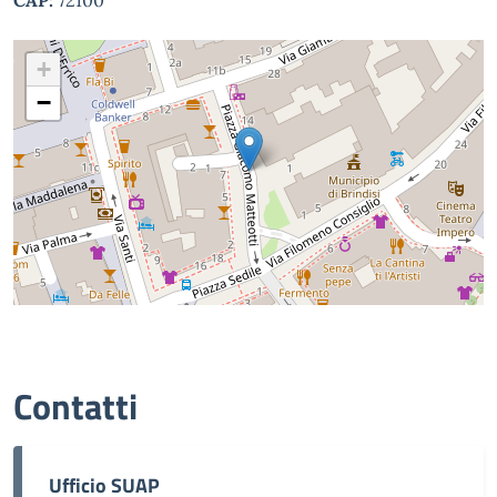
CAP:
72100
+
−
Contatti
Ufficio SUAP