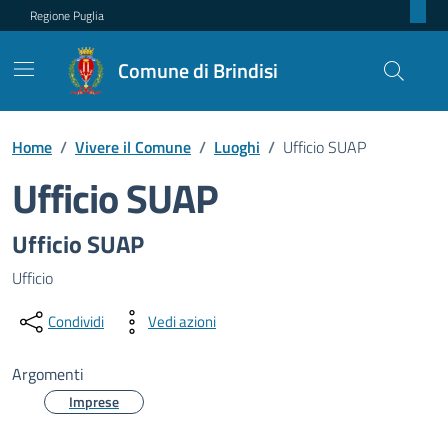
Regione Puglia
Comune di Brindisi
Home
/
Vivere il Comune
/
Luoghi
/
Ufficio SUAP
Ufficio SUAP
Dettagli del luogo
Ufficio SUAP
Ufficio
Condividi
Vedi azioni
Argomenti
Imprese