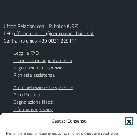
Ufficio Relazioni con il Pubblico (URP)
PEC:
ufficioprotocollo@pec.comune.brindisi.it
Centralino unico: +39 0831 229111
Leggi le FAQ
Prenotazione appuntamento
Segnalazione disservizio
Richiesta assistenza
Amministrazione trasparente
Albo Pretorio
Segnalazione illeciti
Informativa privacy
Note legali
Gestisci Consenso
Dichiarazione di accessibilità
Obiettivi di accessibilità
Per fornire le migliori esperienze, utilizziamo tecnologie come i cookie per