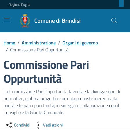
Regione Puglia
Comune di Brindisi
Home
/
Amministrazione
/
Organi di governo
/
Commissione Pari Oppurtunità
Commissione Pari
Oppurtunità
Dettagli dell'unità organizzativ
La Commissione Pari Opportunità favorisce la divulgazione di
normative, elabora progetti e formula proposte inerenti alla
parità e le pari opportunità, in sinergia e collaborazione con il
Consiglio e la Giunta Comunale.
Condividi
Vedi azioni