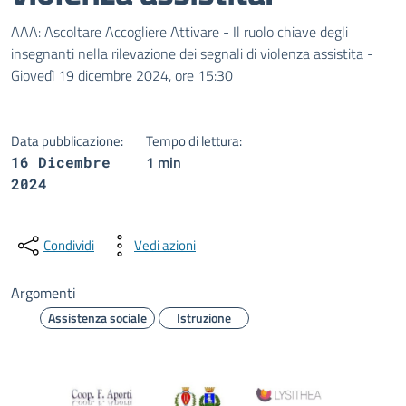
Dettagli della notizia
AAA: Ascoltare Accogliere Attivare - Il ruolo chiave degli
insegnanti nella rilevazione dei segnali di violenza assistita -
Giovedì 19 dicembre 2024, ore 15:30
Data pubblicazione:
Tempo di lettura:
1 min
16 Dicembre
2024
Condividi
Vedi azioni
Argomenti
Assistenza sociale
Istruzione