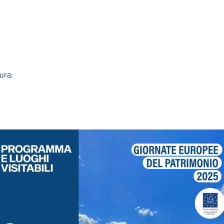
a
ura: