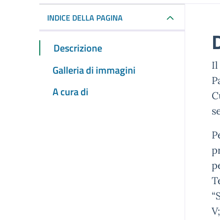
INDICE DELLA PAGINA
Descrizione
I
Galleria di immagini
P
A cura di
C
s
P
p
pe
T
“
V