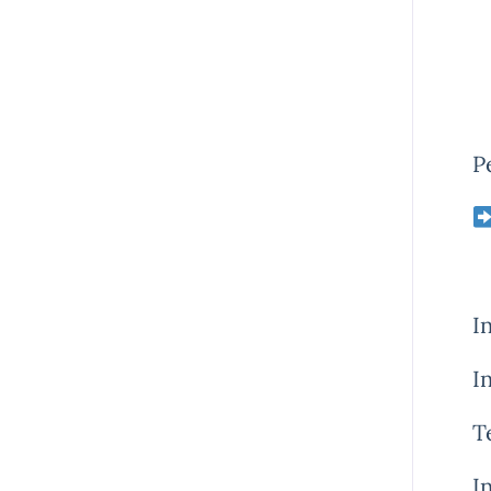
Pe
I
I
T
In